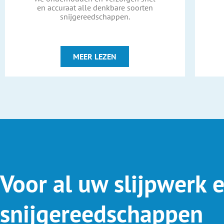
en accuraat alle denkbare soorten
snijgereedschappen.
MEER LEZEN
Voor al uw slijpwerk 
snijgereedschappen