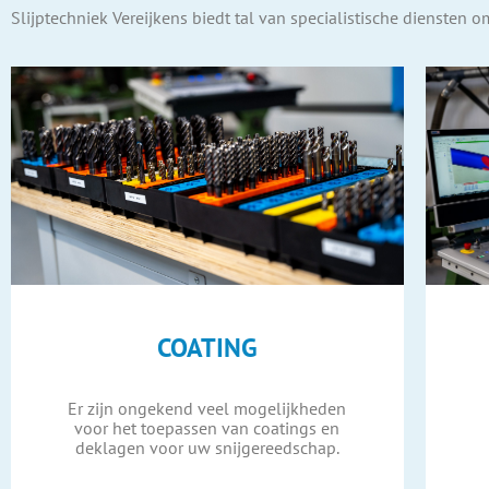
Slijptechniek Vereijkens biedt tal van specialistische dienste
COATING
Er zijn ongekend veel mogelijkheden
voor het toepassen van coatings en
deklagen voor uw snijgereedschap.