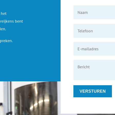
Naam
 het
reijkens bent
Telefoon
*
den.
preken.
E-
mailadres
*
Bericht
CAPTCHA