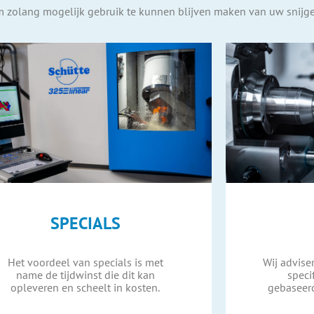
n om zolang mogelijk gebruik te kunnen blijven maken van uw snij
SPECIALS
Het voordeel van specials is met
Wij advise
name de tijdwinst die dit kan
speci
opleveren en scheelt in kosten.
gebaseer