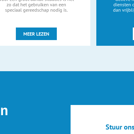
zo dat het gebruiken van een
diensten
speciaal gereedschap nodig is.
dan vrijbl
MEER LEZEN
en
Stuur ons