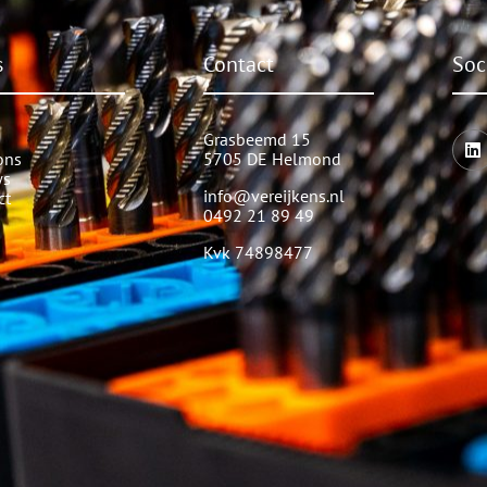
s
Contact
Soc
Grasbeemd 15
ons
5705 DE Helmond
ws
info@vereijkens.nl
ct
0492 21 89 49
Kvk 74898477