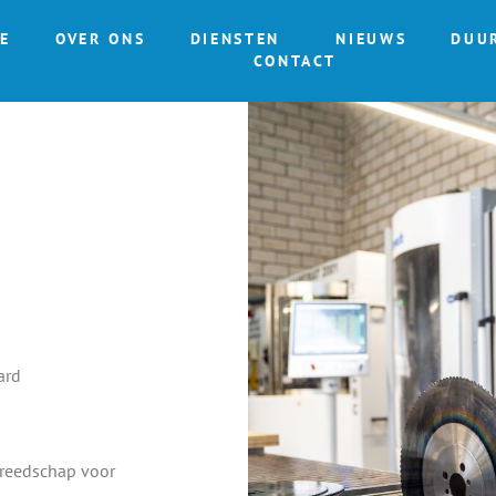
E
OVER ONS
DIENSTEN
NIEUWS
DUU
CONTACT
ard
ereedschap voor