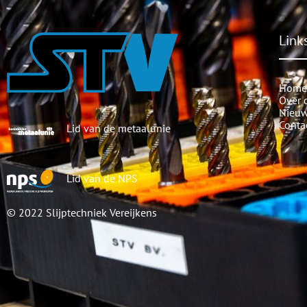
Link
Home
Over 
Nieu
Conta
Lid van de metaalunie
Lid van de NPS
© 2022
Slijptechniek Vereijkens