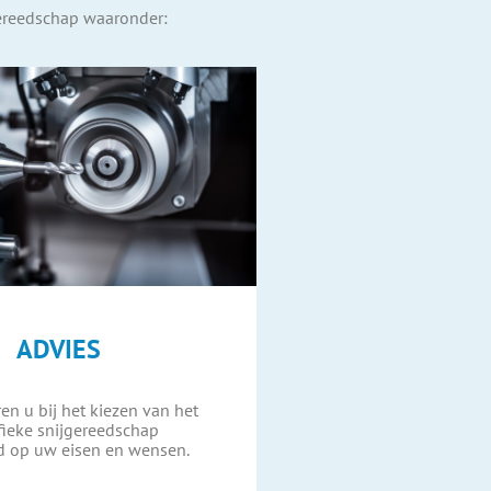
gereedschap waaronder:
ADVIES
ren u bij het kiezen van het
fieke snijgereedschap
d op uw eisen en wensen.