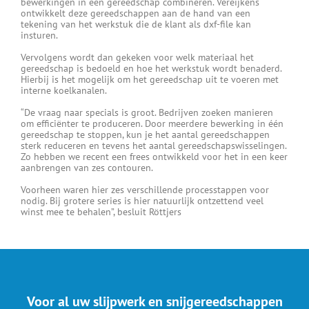
bewerkingen in één gereedschap combineren. Vereijkens
ontwikkelt deze gereedschappen aan de hand van een
tekening van het werkstuk die de klant als dxf-file kan
insturen.
Vervolgens wordt dan gekeken voor welk materiaal het
gereedschap is bedoeld en hoe het werkstuk wordt benaderd.
Hierbij is het mogelijk om het gereedschap uit te voeren met
interne koelkanalen.
“De vraag naar specials is groot. Bedrijven zoeken manieren
om efficiënter te produceren. Door meerdere bewerking in één
gereedschap te stoppen, kun je het aantal gereedschappen
sterk reduceren en tevens het aantal gereedschapswisselingen.
Zo hebben we recent een frees ontwikkeld voor het in een keer
aanbrengen van zes contouren.
Voorheen waren hier zes verschillende processtappen voor
nodig. Bij grotere series is hier natuurlijk ontzettend veel
winst mee te behalen”, besluit Röttjers
Voor al uw slijpwerk en snijgereedschappen