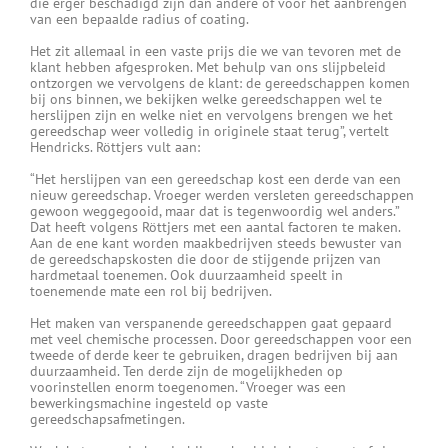
die erger beschadigd zijn dan andere of voor het aanbrengen
van een bepaalde radius of coating.
Het zit allemaal in een vaste prijs die we van tevoren met de
klant hebben afgesproken. Met behulp van ons slijpbeleid
ontzorgen we vervolgens de klant: de gereedschappen komen
bij ons binnen, we bekijken welke gereedschappen wel te
herslijpen zijn en welke niet en vervolgens brengen we het
gereedschap weer volledig in originele staat terug”, vertelt
Hendricks. Röttjers vult aan:
“Het herslijpen van een gereedschap kost een derde van een
nieuw gereedschap. Vroeger werden versleten gereedschappen
gewoon weggegooid, maar dat is tegenwoordig wel anders.”
Dat heeft volgens Röttjers met een aantal factoren te maken.
Aan de ene kant worden maakbedrijven steeds bewuster van
de gereedschapskosten die door de stijgende prijzen van
hardmetaal toenemen. Ook duurzaamheid speelt in
toenemende mate een rol bij bedrijven.
Het maken van verspanende gereedschappen gaat gepaard
met veel chemische processen. Door gereedschappen voor een
tweede of derde keer te gebruiken, dragen bedrijven bij aan
duurzaamheid. Ten derde zijn de mogelijkheden op
voorinstellen enorm toegenomen. “Vroeger was een
bewerkingsmachine ingesteld op vaste
gereedschapsafmetingen.