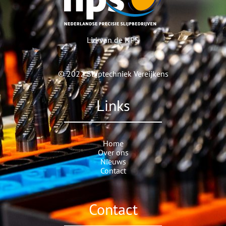
Lid van de NPS
© 2022
Slijptechniek Vereijkens
Links
Home
Over ons
Nieuws
Contact
Contact