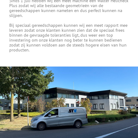
Sinds 1 juli hebben wij een meet machine een Walter Helicheck
Plus zodat wij alle bestaande geometrieën van de
gereedschappen kunnen nameten en dus perfect kunnen na
slijpen.
Bij speciaal gereedschappen kunnen wij een meet rapport mee
leveren zodat onze klanten kunnen zien dat de speciaal frees
binnen de gevraagde toleranties ligt, dus weer een top
investering om onze klanten nog beter te kunnen bedienen
zodat zij kunnen voldoen aan de steeds hogere eisen van hun
producten.