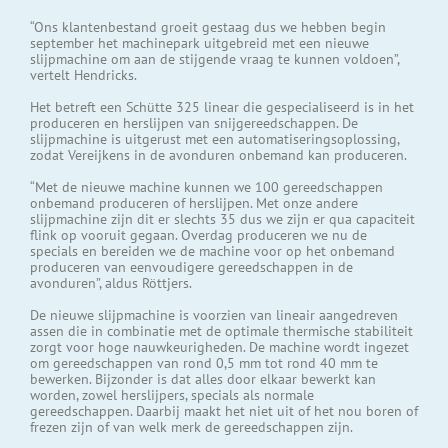
“Ons klantenbestand groeit gestaag dus we hebben begin
september het machinepark uitgebreid met een nieuwe
slijpmachine om aan de stijgende vraag te kunnen voldoen”,
vertelt Hendricks.
Het betreft een Schütte 325 linear die gespecialiseerd is in het
produceren en herslijpen van snijgereedschappen. De
slijpmachine is uitgerust met een automatiseringsoplossing,
zodat Vereijkens in de avonduren onbemand kan produceren.
“Met de nieuwe machine kunnen we 100 gereedschappen
onbemand produceren of herslijpen. Met onze andere
slijpmachine zijn dit er slechts 35 dus we zijn er qua capaciteit
flink op vooruit gegaan. Overdag produceren we nu de
specials en bereiden we de machine voor op het onbemand
produceren van eenvoudigere gereedschappen in de
avonduren”, aldus Röttjers.
De nieuwe slijpmachine is voorzien van lineair aangedreven
assen die in combinatie met de optimale thermische stabiliteit
zorgt voor hoge nauwkeurigheden. De machine wordt ingezet
om gereedschappen van rond 0,5 mm tot rond 40 mm te
bewerken. Bijzonder is dat alles door elkaar bewerkt kan
worden, zowel herslijpers, specials als normale
gereedschappen. Daarbij maakt het niet uit of het nou boren of
frezen zijn of van welk merk de gereedschappen zijn.