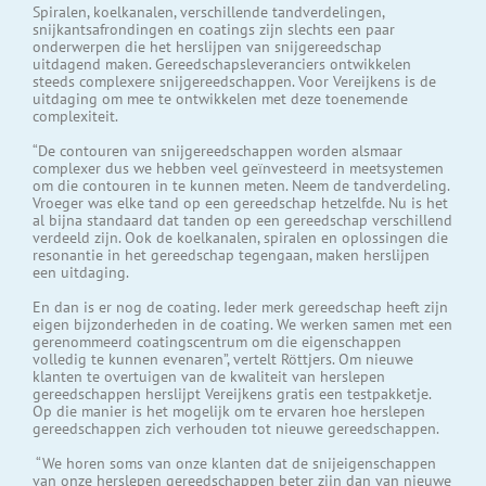
Spiralen, koelkanalen, verschillende tandverdelingen,
snijkantsafrondingen en coatings zijn slechts een paar
onderwerpen die het herslijpen van snijgereedschap
uitdagend maken. Gereedschapsleveranciers ontwikkelen
steeds complexere snijgereedschappen. Voor Vereijkens is de
uitdaging om mee te ontwikkelen met deze toenemende
complexiteit.
“De contouren van snijgereedschappen worden alsmaar
complexer dus we hebben veel geïnvesteerd in meetsystemen
om die contouren in te kunnen meten. Neem de tandverdeling.
Vroeger was elke tand op een gereedschap hetzelfde. Nu is het
al bijna standaard dat tanden op een gereedschap verschillend
verdeeld zijn. Ook de koelkanalen, spiralen en oplossingen die
resonantie in het gereedschap tegengaan, maken herslijpen
een uitdaging.
En dan is er nog de coating. Ieder merk gereedschap heeft zijn
eigen bijzonderheden in de coating. We werken samen met een
gerenommeerd coatingscentrum om die eigenschappen
volledig te kunnen evenaren”, vertelt Röttjers. Om nieuwe
klanten te overtuigen van de kwaliteit van herslepen
gereedschappen herslijpt Vereijkens gratis een testpakketje.
Op die manier is het mogelijk om te ervaren hoe herslepen
gereedschappen zich verhouden tot nieuwe gereedschappen.
“We horen soms van onze klanten dat de snijeigenschappen
van onze herslepen gereedschappen beter zijn dan van nieuwe