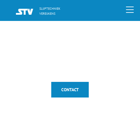
SLIJPTECHNIEK
VEREIJKENS
Offerte
Voor al uw slijpwerk en
snijgereedschappen
CONTACT