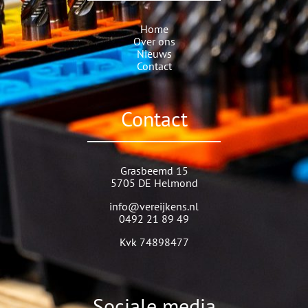
Home
Over ons
Nieuws
Contact
Contact
Grasbeemd 15
5705 DE Helmond
info@vereijkens.nl
0492 21 89 49
Kvk 74898477
Sociale media