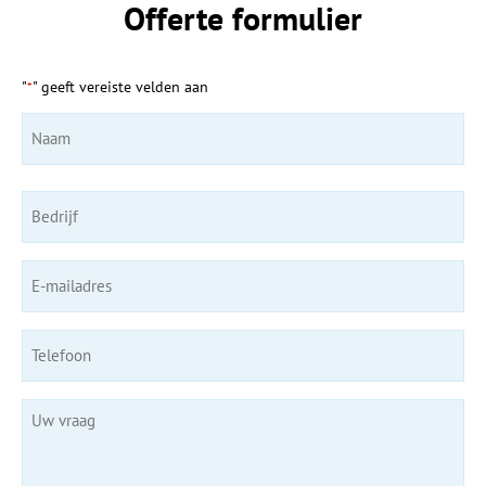
Offerte formulier
"
" geeft vereiste velden aan
*
Naam
Bedrijf
E-
mailadres
*
Telefoon
*
Uw
vraag