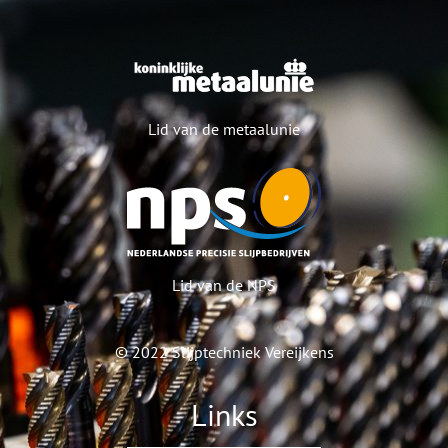
Lid van de metaalunie
Lid van de NPS
© 2022
Slijptechniek Vereijkens
Links